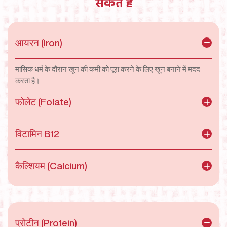
सकते हैं
उसे अगली पीढ़ी को जन्म देने की शक्ति देते हैं।
उसे बताएं कि पीरियड्स एक सामान्य, स्वस्थ और ज़रूरी प्रक्रिया है
जो हर लड़की के जीवन का हिस्सा है।
आयरन (Iron)
उसे सिखाएं कि अगर किसी लड़की के कपड़ों पर दाग दिखे या उसके
व्यवहार में असहजता दिखे, तो उसे समझदारी और संवेदनशीलता से पेश
मासिक धर्म के दौरान खून की कमी को पूरा करने के लिए खून बनाने में मदद
आना चाहिए — मज़ाक नहीं उड़ाना चाहिए या अनदेखा नहीं करना
करता है।
चाहिए। उसे समझाएं कि इन दिनों लड़की को दर्द, ऐंठन और असहजता
होती है और उसे सपोर्ट की ज़रूरत होती है।
फोलेट (Folate)
उसे उस भाषा में समझाएं जिसे वह आसानी से समझ सके।
विटामिन B12
कृपया अपने बेटे के सवालों का जवाब पूरी ईमानदारी और खुलेपन से दें।
संकोच न करें, बात को घुमाएँ नहीं।
कैल्शियम (Calcium)
प्रोटीन (Protein)