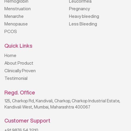
Hemoglobin
Leucorrhea
Menstruation
Pregnancy
Menarche
Heavy bleeding
Menopause
Less Bleeding
PCOS
Quick Links
Home
About Product
Clinically Proven
Testimonial
Regd. Office
125, Charkop Rd, Kandivali, Charkop, Charkop Industrial Estate,
Kandivali West, Mumbai, Maharashtra 400067
Customer Support
+91 9876 54 3210